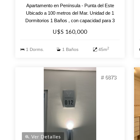
Apartamento en Península - Punta del Este
Ubicado a 100 metros del Mar. Unidad de 1
Dormitorios 1 Baños , con capacidad para 3
personas , 2 camas Cocina : Definida, Living
U$S 160,000
Comedor , Servicio de Mucamas ,Piscina
Climatizada, Gastos comunes : USD 330
2
1 Dorms.
1 Baños
45m
Superficie Propia : 0 m2 Consulte con nuestros
asesores.
# 6873
Ver Detalles