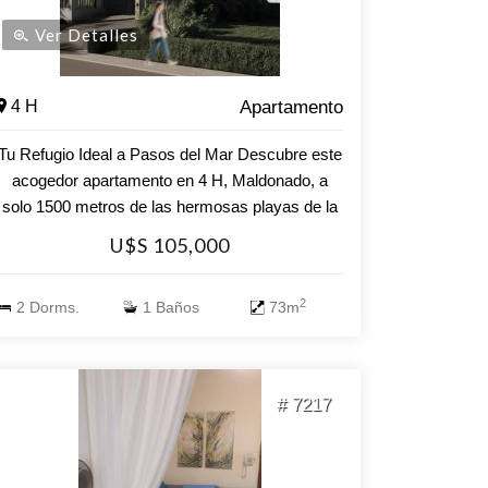
Ver Detalles
4 H
Apartamento
Tu Refugio Ideal a Pasos del Mar Descubre este
acogedor apartamento en 4 H, Maldonado, a
solo 1500 metros de las hermosas playas de la
región. Con una superficie total de 73 m², esta
U$S 105,000
unidad de 2 dormitorios y 1 baño es el espacio
perfecto para disfrutar de la tranquilidad y el
2
2 Dorms.
1 Baños
73m
confort que mereces. La distribución inteligente
de los ambientes maximiza la luminosidad y la
funcionalidad, creando un hogar cálido y
acogedor. La cocina, diseñada para facilitar tus
# 7217
momentos culinarios, se integra perfectamente
con el resto del espacio, permitiéndote disfrutar
de cada rincón. Ubicado en una zona tranquila,