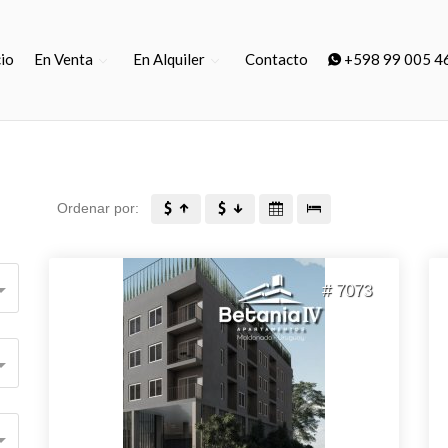
cio
En Venta
En Alquiler
Contacto
+598 99 005 4
Ordenar por:
# 7073