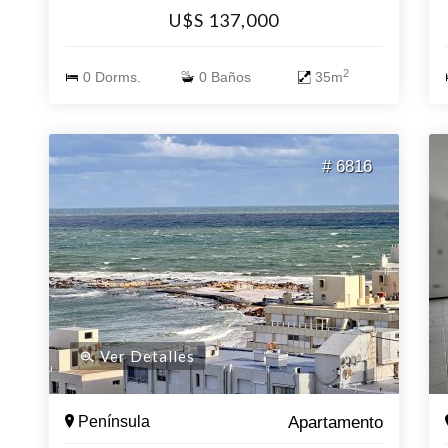
137 mil
U$S 137,000
2
0 Dorms.
0 Baños
35m
# 6816
Ver Detalles
Península
Apartamento