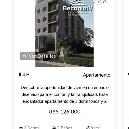
# 7075
Ver Detalles
4 H
Apartamento
Descubre la oportunidad de vivir en un espacio
diseñado para el confort y la tranquilidad. Este
encantador apartamento de 3 dormitorios y 2
baños se encuentra en una zona ideal para vivir
U$S 126,000
todo el año brindándote la combinación perfecta
de cercanía al mar y la serenidad de un hogar
2
3 Dorms.
2 Baños
81m
acogedor. Con una superficie propia de 81 m²,