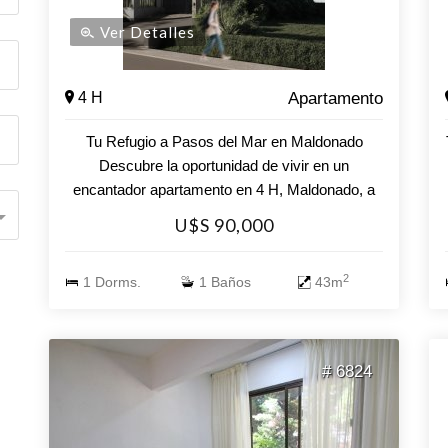
Ver Detalles
4 H
Apartamento
Tu Refugio a Pasos del Mar en Maldonado
Descubre la oportunidad de vivir en un
encantador apartamento en 4 H, Maldonado, a
solo 1500 metros de la playa. Este acogedor
U$S 90,000
espacio de 1 dormitorio y 1 baño es ideal para
quienes buscan un estilo de vida relajado y
2
1 Dorms.
1 Baños
43m
cercano al mar. Con una superficie total de 43
m², cada rincón de esta unidad ha sido diseñado
para maximizar la funcionalidad y el confort. La
cocina, perfectamente integrada, ofrece un
# 6824
ambiente práctico y acogedor, ideal para
disfrutar de momentos inolvidables. Imagina
despertar cada mañana en un entorno tranquilo