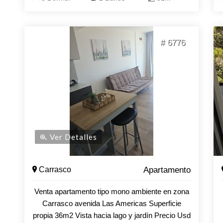
cada rincón de esta unidad ha sido pensado
para maximizar tu bienestar. La cocina, funcional
y luminosa, se convierte en el corazón del hogar,
# 6776
ideal para compartir momentos inolvidables con
familiares y amigos. No dejes pasar la
oportunidad de hacer de este apartamento tu
nuevo hogar. Para más información, no dudes
en consultar con nuestros asesores, quienes
estarán encantados de ayudarte a dar el
siguiente paso
Ver Detalles
Carrasco
Apartamento
Venta apartamento tipo mono ambiente en zona
Carrasco avenida Las Americas Superficie
propia 36m2 Vista hacia lago y jardín Precio Usd