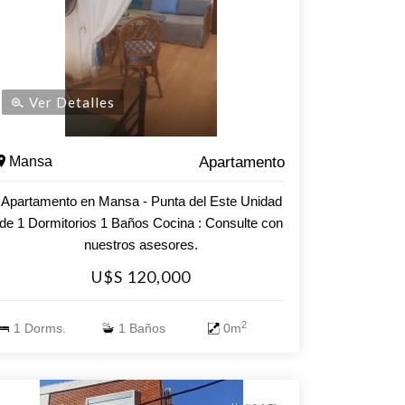
este apartamento te ofrece la oportunidad de
vivir cerca del mar y de todos los servicios que
necesitas. Ideal tanto para residencia
permanente como para inversión. No dejes
pasar esta oportunidad. Consulta con nuestros
Ver Detalles
asesores para más información y para coordinar
una visita. ¡Tu nuevo hogar te espera!
Mansa
Apartamento
Apartamento en Mansa - Punta del Este Unidad
de 1 Dormitorios 1 Baños Cocina : Consulte con
nuestros asesores.
U$S 120,000
2
1 Dorms.
1 Baños
0m