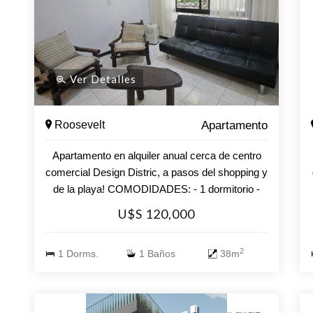
y disfrutar de la cercanía a la playa, donde el
sonido de las olas se convierte en parte de tu día
a día. Este apartamento es perfecto tanto como
residencia permanente como inversión. No
dejes pasar esta oportunidad. Consulta con
Ver Detalles
nuestros asesores y da el primer paso hacia tu
nuevo hogar en Maldonado. ¡Te esperamos!
Roosevelt
Apartamento
Apartamento en alquiler anual cerca de centro
comercial Design Distric, a pasos del shopping y
de la playa! COMODIDADES: - 1 dormitorio -
Baño en suite - Living comedor - Cocina
U$S 120,000
americana - Cochera.
2
1 Dorms.
1 Baños
38m