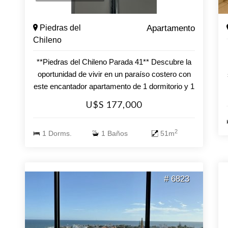
Piedras del
Apartamento
Chileno
**Piedras del Chileno Parada 41** Descubre la
oportunidad de vivir en un paraíso costero con
este encantador apartamento de 1 dormitorio y 1
baño, ubicado en la codiciada zona de Piedras
U$S 177,000
del Chileno, Punta del Este. Este espacio no
solo te ofrece comodidad, sino también la
2
1 Dorms.
1 Baños
51m
posibilidad de disfrutar de impresionantes vistas
al mar desde la comodidad de tu hogar. La
unidad cuenta con una cocina funcional, ideal
para preparar tus platos favoritos mientras
# 6823
contemplas el horizonte. Su diseño acogedor y
luminoso te permitirá disfrutar de cada rincón,
convirtiéndolo en el lugar perfecto para relajarte
después de un día en la playa. Imagina