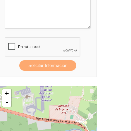
Solicitar Información
+
-