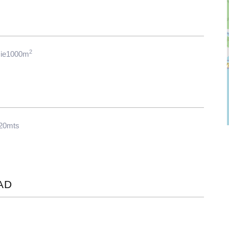
2
cie1000m
 20mts
AD