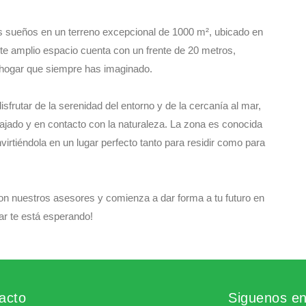
us sueños en un terreno excepcional de 1000 m², ubicado en
te amplio espacio cuenta con un frente de 20 metros,
l hogar que siempre has imaginado.
isfrutar de la serenidad del entorno y de la cercanía al mar,
elajado y en contacto con la naturaleza. La zona es conocida
virtiéndola en un lugar perfecto tanto para residir como para
on nuestros asesores y comienza a dar forma a tu futuro en
ar te está esperando!
acto
Siguenos e