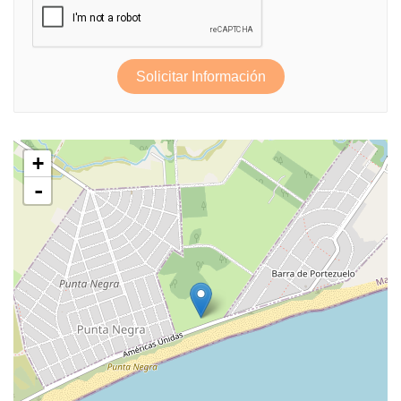
Solicitar Información
+
-