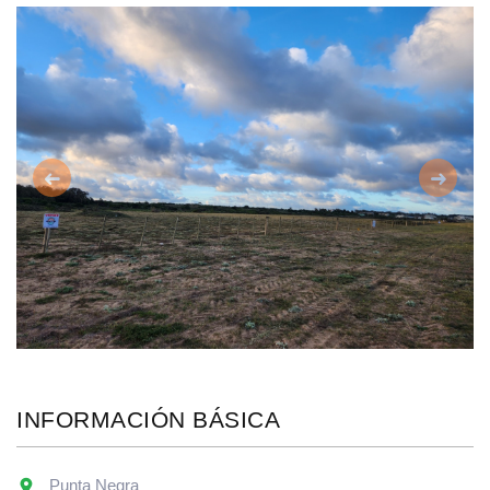
Anterior
Siguie
INFORMACIÓN BÁSICA
Punta Negra