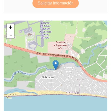
Solicitar Información
+
-