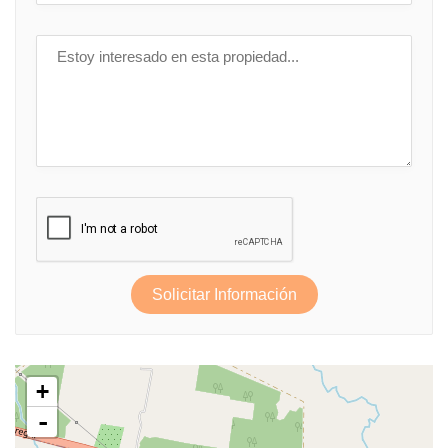
Solicitar Información
+
-