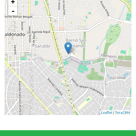
+
-
|
Leaflet
TeraCRM