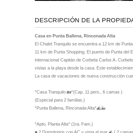
El Chalet Tranquilo se encuentra a 12 km de Punta d
11 km de Punta Shopping. El puerto de Punta del E
internacional Capitán de Corbeta Carlos A. Curbel
vistas a la playa desde la casa. Este establecimient
La casa de vacaciones de nueva construcción cue
*Casa Tranquilo 🏡*(Cap. 11 pers., 6 camas )
(Especial para 2 familias.)
*Punta Ballena, Rinconada Alta*🌊🐳
*Apto. Planta Alta* (1ra. Fam.)
■ 2 Dormitorios con AC y vista al mar.🌊 ( 2 camas 
■ 1 Baño.🛀
■ Cocina integrada con la Sala Comedor con AC y 
■ Balcón Recreativo con vista al mar.🌊
■1 Estacionamiento para el Apto. PA🚙
■ A 200mts del mar.🌊