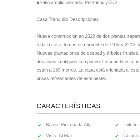
toda la casa, tomas de corriente de 110V y 220V. V
Nuevas plantaciones de cesped y árboles frutales.
dos lados contiguos con paseo. La superficie cons
están a 150 metros. La casa está orientada al este
brisas refrescantes de este oeste.
CARACTERÍSTICAS
Barrio: Rinconada Alta
Toilette 
Vista: Al Mar
Cocina 
Orientacion: Este
Living : 
Distancia al Mar mts: 200
Comedor
Sup.Terreno m2: 1137
Living 
Sup.Edificado m2: 230
Capacid