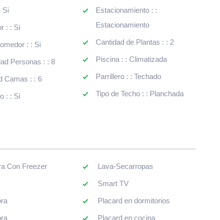
Parrillero : : Techado
d Camas : : 6
Tipo de Techo : : Planchada
 : : Si
a Con Freezer
Lava-Secarropas
Smart TV
ra
Placard en dormitorios
ra
Placard en cocina
dora
Horno
a
Sofa-Cama
a
Bidet
ondicionado