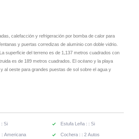
entanas y puertas corredizas de aluminio con doble vidrio.
La superficie del terreno es de 1,137 metros cuadrados con
truida es de 189 metros cuadrados. El océano y la playa
 y al oeste para grandes puestas de sol sobre el agua y
: : Si
Estufa Leña : : Si
: : Americana
Cochera : : 2 Autos
: Si
Estacionamiento : :
Estacionamiento
 : : Si
Cantidad de Plantas : : 2
Comedor : : Si
Piscina : : Climatizada
ad Personas : : 8