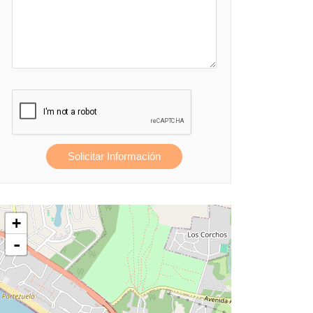
Solicitar Información
+
-