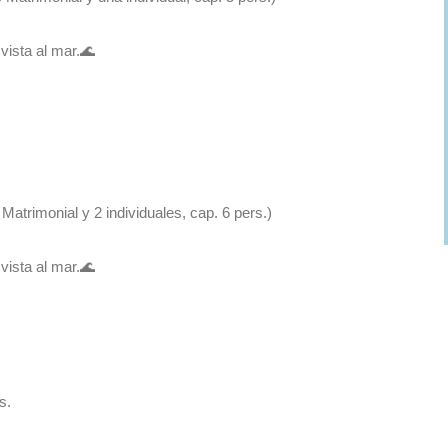
atrimonial y 2 individuales, cap. 6 pers.)
vista al mar.🌊
s.
as, calefacción y refrigeración por bomba de calor para