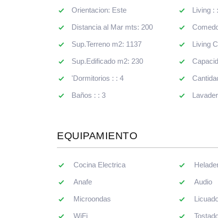
'Dormitorios : : 4
Cantida
Baños : : 3
Lavadero
EQUIPAMIENTO
Cocina Electrica
Helader
Anafe
Audio
Microondas
Licuado
WiFi
Tostado
Lavarropas
Exprimi
Freezer
Cafeter
Lavavajilla
Planch
Ropa Blanca
Aire Ac