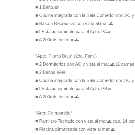
*Apto. Planta Baja* (2da. Fam.)
■ 2 Dormitorios con AC y vista al mar.🌊 (2 camas M
■ 2 Baños.🛀🛀
■ Cocina integrada con la Sala Comedor con AC y 
■1 Estacionamiento para el Apto. PB🚙
■ A 200mts del mar.🌊
*Area Compartida*
■ Parrillero Techado con vista al mar🌊 cap. 14 per
■ Piscina climatizada con vista al mar.🌊
■Patio amplio cercado. Pet-friendly🐶🐱
Casa Tranquillo Descripciones
Nueva construcción en 2022 de dos plantas separad