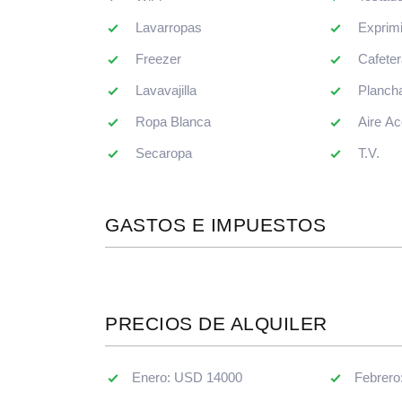
Secaropa
T.V.
GASTOS E IMPUESTOS
PRECIOS DE ALQUILER
Enero: USD 14000
Febrero
1ª Quin. Enero: USD 8000
1ª Quin
2ª Quin. Enero: USD 7000
2ª Quin