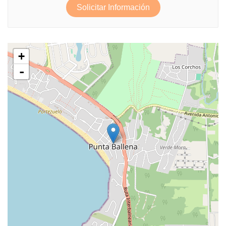
Solicitar Información
+
-