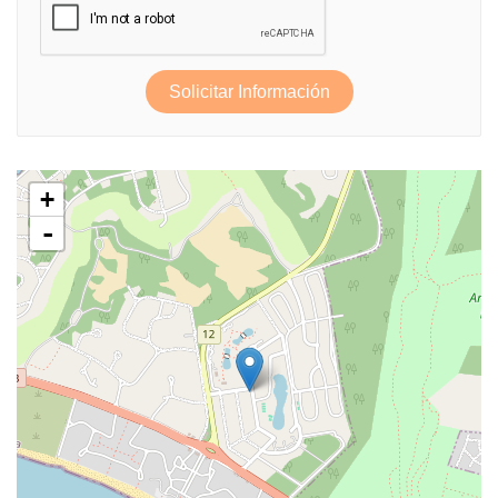
Solicitar Información
+
-