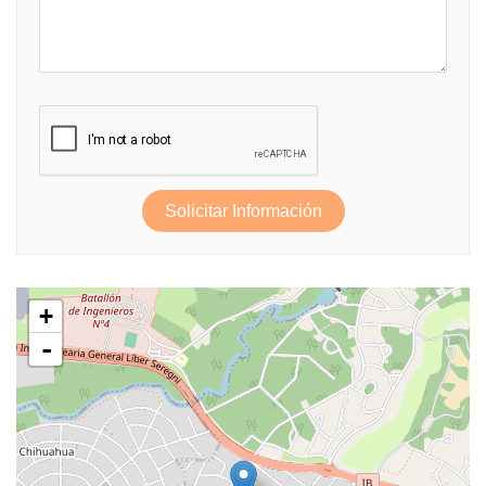
Solicitar Información
+
-