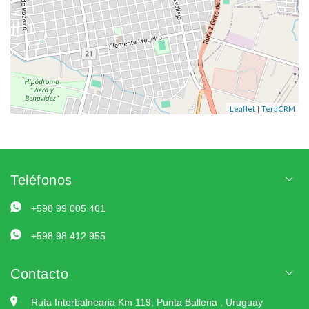
|
Leaflet
TeraCRM
Teléfonos
+598 99 005 461
+598 98 412 955
Contacto
Ruta Interbalnearia Km 119, Punta Ballena , Uruguay