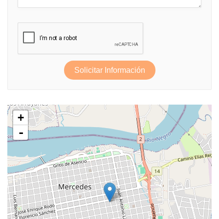
Solicitar Información
+
-